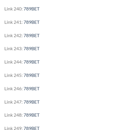
Link 240:
789BET
Link 241:
789BET
Link 242:
789BET
Link 243:
789BET
Link 244:
789BET
Link 245:
789BET
Link 246:
789BET
Link 247:
789BET
Link 248:
789BET
Link 249:
789BET