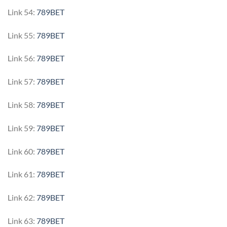
Link 54:
789BET
Link 55:
789BET
Link 56:
789BET
Link 57:
789BET
Link 58:
789BET
Link 59:
789BET
Link 60:
789BET
Link 61:
789BET
Link 62:
789BET
Link 63:
789BET