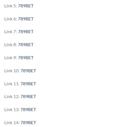
Link 5:
789BET
Link 6:
789BET
Link 7:
789BET
Link 8:
789BET
Link 9:
789BET
Link 10:
789BET
Link 11:
789BET
Link 12:
789BET
Link 13:
789BET
Link 14:
789BET