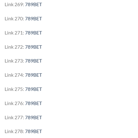
Link 269:
789BET
Link 270:
789BET
Link 271:
789BET
Link 272:
789BET
Link 273:
789BET
Link 274:
789BET
Link 275:
789BET
Link 276:
789BET
Link 277:
789BET
Link 278:
789BET