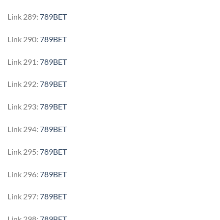
Link 289:
789BET
Link 290:
789BET
Link 291:
789BET
Link 292:
789BET
Link 293:
789BET
Link 294:
789BET
Link 295:
789BET
Link 296:
789BET
Link 297:
789BET
Link 298:
789BET