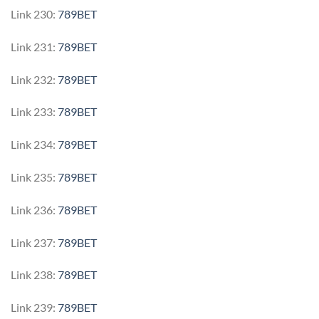
Link 230:
789BET
Link 231:
789BET
Link 232:
789BET
Link 233:
789BET
Link 234:
789BET
Link 235:
789BET
Link 236:
789BET
Link 237:
789BET
Link 238:
789BET
Link 239:
789BET