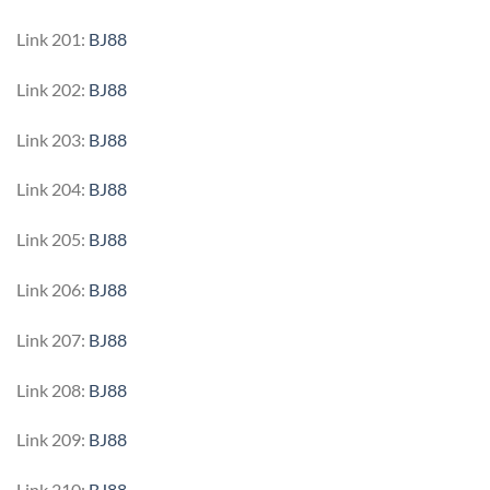
Link 201:
BJ88
Link 202:
BJ88
Link 203:
BJ88
Link 204:
BJ88
Link 205:
BJ88
Link 206:
BJ88
Link 207:
BJ88
Link 208:
BJ88
Link 209:
BJ88
Link 210:
BJ88