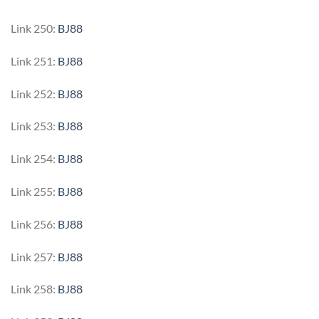
Link 250:
BJ88
Link 251:
BJ88
Link 252:
BJ88
Link 253:
BJ88
Link 254:
BJ88
Link 255:
BJ88
Link 256:
BJ88
Link 257:
BJ88
Link 258:
BJ88