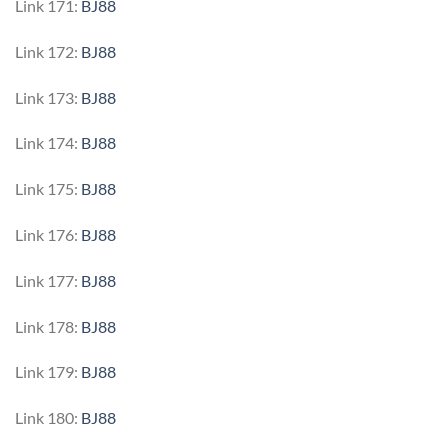
Link 171:
BJ88
Link 172:
BJ88
Link 173:
BJ88
Link 174:
BJ88
Link 175:
BJ88
Link 176:
BJ88
Link 177:
BJ88
Link 178:
BJ88
Link 179:
BJ88
Link 180:
BJ88