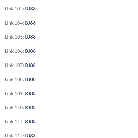
Link 103:
BJ88
Link 104:
BJ88
Link 105:
BJ88
Link 106:
BJ88
Link 107:
BJ88
Link 108:
BJ88
Link 109:
BJ88
Link 110:
BJ88
Link 111:
BJ88
Link 112:
BJ88