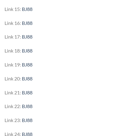
Link 15:
BJ88
Link 16:
BJ88
Link 17:
BJ88
Link 18:
BJ88
Link 19:
BJ88
Link 20:
BJ88
Link 21:
BJ88
Link 22:
BJ88
Link 23:
BJ88
Link 24:
BJ88