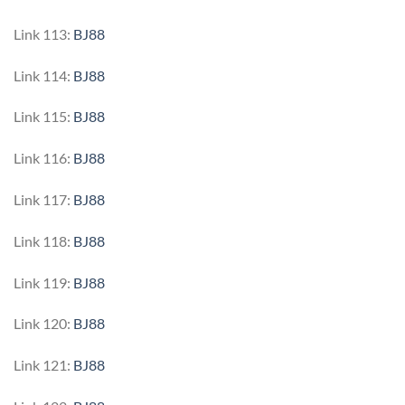
Link 113:
BJ88
Link 114:
BJ88
Link 115:
BJ88
Link 116:
BJ88
Link 117:
BJ88
Link 118:
BJ88
Link 119:
BJ88
Link 120:
BJ88
Link 121:
BJ88