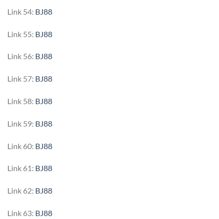
Link 54:
BJ88
Link 55:
BJ88
Link 56:
BJ88
Link 57:
BJ88
Link 58:
BJ88
Link 59:
BJ88
Link 60:
BJ88
Link 61:
BJ88
Link 62:
BJ88
Link 63:
BJ88