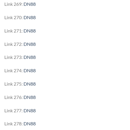
Link 269:
DN88
Link 270:
DN88
Link 271:
DN88
Link 272:
DN88
Link 273:
DN88
Link 274:
DN88
Link 275:
DN88
Link 276:
DN88
Link 277:
DN88
Link 278:
DN88