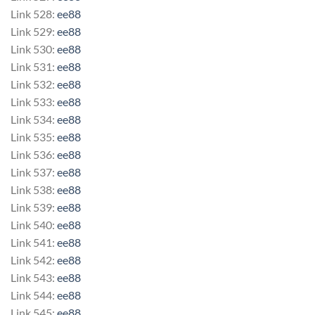
Link 528:
ee88
Link 529:
ee88
Link 530:
ee88
Link 531:
ee88
Link 532:
ee88
Link 533:
ee88
Link 534:
ee88
Link 535:
ee88
Link 536:
ee88
Link 537:
ee88
Link 538:
ee88
Link 539:
ee88
Link 540:
ee88
Link 541:
ee88
Link 542:
ee88
Link 543:
ee88
Link 544:
ee88
Link 545:
ee88