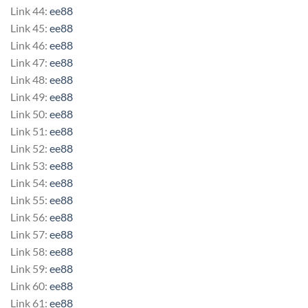
Link 44:
ee88
Link 45:
ee88
Link 46:
ee88
Link 47:
ee88
Link 48:
ee88
Link 49:
ee88
Link 50:
ee88
Link 51:
ee88
Link 52:
ee88
Link 53:
ee88
Link 54:
ee88
Link 55:
ee88
Link 56:
ee88
Link 57:
ee88
Link 58:
ee88
Link 59:
ee88
Link 60:
ee88
Link 61:
ee88