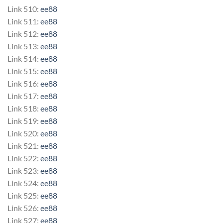
Link 510:
ee88
Link 511:
ee88
Link 512:
ee88
Link 513:
ee88
Link 514:
ee88
Link 515:
ee88
Link 516:
ee88
Link 517:
ee88
Link 518:
ee88
Link 519:
ee88
Link 520:
ee88
Link 521:
ee88
Link 522:
ee88
Link 523:
ee88
Link 524:
ee88
Link 525:
ee88
Link 526:
ee88
Link 527:
ee88