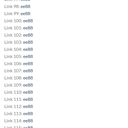
Link 98:
ee88
Link 99:
ee88
Link 100:
ee88
Link 101:
ee88
Link 102:
ee88
Link 103:
ee88
Link 104:
ee88
Link 105:
ee88
Link 106:
ee88
Link 107:
ee88
Link 108:
ee88
Link 109:
ee88
Link 110:
ee88
Link 111:
ee88
Link 112:
ee88
Link 113:
ee88
Link 114:
ee88
Link 115:
ee88