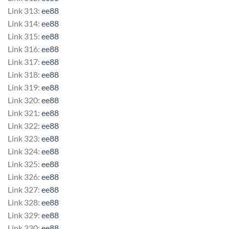
Link 313:
ee88
Link 314:
ee88
Link 315:
ee88
Link 316:
ee88
Link 317:
ee88
Link 318:
ee88
Link 319:
ee88
Link 320:
ee88
Link 321:
ee88
Link 322:
ee88
Link 323:
ee88
Link 324:
ee88
Link 325:
ee88
Link 326:
ee88
Link 327:
ee88
Link 328:
ee88
Link 329:
ee88
Link 330:
ee88