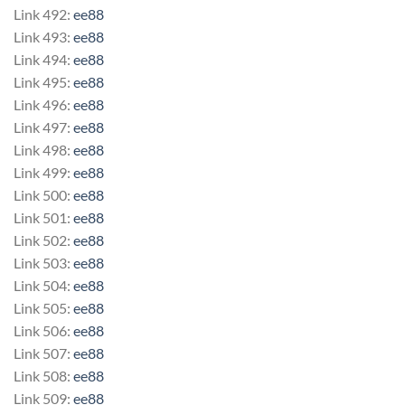
Link 492:
ee88
Link 493:
ee88
Link 494:
ee88
Link 495:
ee88
Link 496:
ee88
Link 497:
ee88
Link 498:
ee88
Link 499:
ee88
Link 500:
ee88
Link 501:
ee88
Link 502:
ee88
Link 503:
ee88
Link 504:
ee88
Link 505:
ee88
Link 506:
ee88
Link 507:
ee88
Link 508:
ee88
Link 509:
ee88