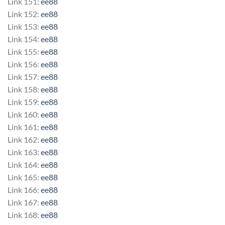
Link 151:
ee88
Link 152:
ee88
Link 153:
ee88
Link 154:
ee88
Link 155:
ee88
Link 156:
ee88
Link 157:
ee88
Link 158:
ee88
Link 159:
ee88
Link 160:
ee88
Link 161:
ee88
Link 162:
ee88
Link 163:
ee88
Link 164:
ee88
Link 165:
ee88
Link 166:
ee88
Link 167:
ee88
Link 168:
ee88