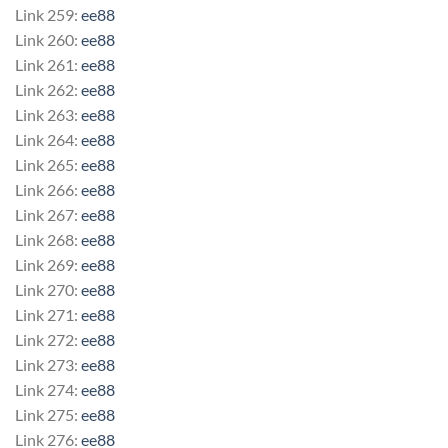
Link 259:
ee88
Link 260:
ee88
Link 261:
ee88
Link 262:
ee88
Link 263:
ee88
Link 264:
ee88
Link 265:
ee88
Link 266:
ee88
Link 267:
ee88
Link 268:
ee88
Link 269:
ee88
Link 270:
ee88
Link 271:
ee88
Link 272:
ee88
Link 273:
ee88
Link 274:
ee88
Link 275:
ee88
Link 276:
ee88