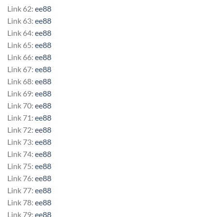
Link 62:
ee88
Link 63:
ee88
Link 64:
ee88
Link 65:
ee88
Link 66:
ee88
Link 67:
ee88
Link 68:
ee88
Link 69:
ee88
Link 70:
ee88
Link 71:
ee88
Link 72:
ee88
Link 73:
ee88
Link 74:
ee88
Link 75:
ee88
Link 76:
ee88
Link 77:
ee88
Link 78:
ee88
Link 79:
ee88