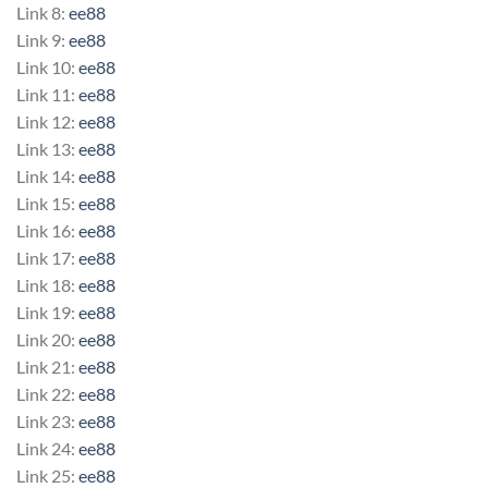
Link 8:
ee88
Link 9:
ee88
Link 10:
ee88
Link 11:
ee88
Link 12:
ee88
Link 13:
ee88
Link 14:
ee88
Link 15:
ee88
Link 16:
ee88
Link 17:
ee88
Link 18:
ee88
Link 19:
ee88
Link 20:
ee88
Link 21:
ee88
Link 22:
ee88
Link 23:
ee88
Link 24:
ee88
Link 25:
ee88