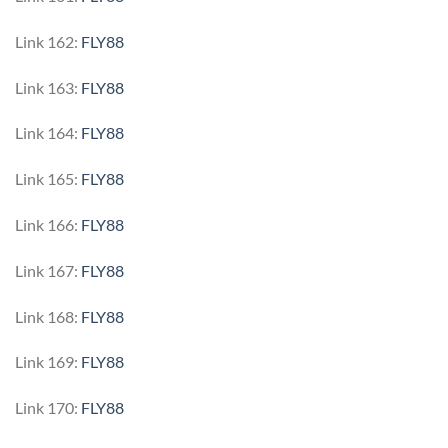
Link 162:
FLY88
Link 163:
FLY88
Link 164:
FLY88
Link 165:
FLY88
Link 166:
FLY88
Link 167:
FLY88
Link 168:
FLY88
Link 169:
FLY88
Link 170:
FLY88