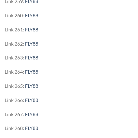
Link 259:
FLY88
Link 260:
FLY88
Link 261:
FLY88
Link 262:
FLY88
Link 263:
FLY88
Link 264:
FLY88
Link 265:
FLY88
Link 266:
FLY88
Link 267:
FLY88
Link 268:
FLY88