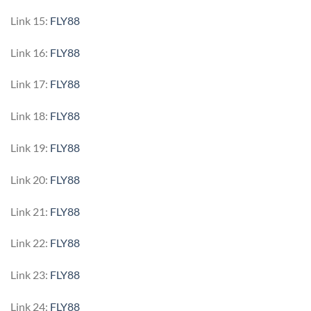
Link 15:
FLY88
Link 16:
FLY88
Link 17:
FLY88
Link 18:
FLY88
Link 19:
FLY88
Link 20:
FLY88
Link 21:
FLY88
Link 22:
FLY88
Link 23:
FLY88
Link 24:
FLY88