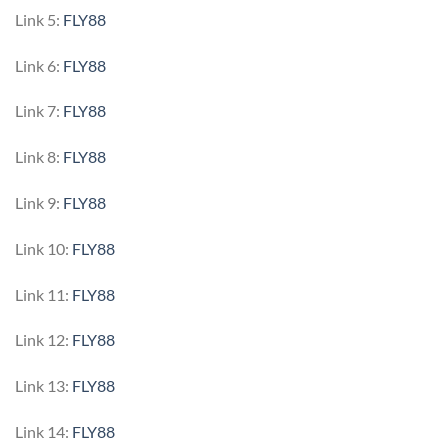
Link 5:
FLY88
Link 6:
FLY88
Link 7:
FLY88
Link 8:
FLY88
Link 9:
FLY88
Link 10:
FLY88
Link 11:
FLY88
Link 12:
FLY88
Link 13:
FLY88
Link 14:
FLY88