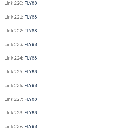
Link 220:
FLY88
Link 221:
FLY88
Link 222:
FLY88
Link 223:
FLY88
Link 224:
FLY88
Link 225:
FLY88
Link 226:
FLY88
Link 227:
FLY88
Link 228:
FLY88
Link 229:
FLY88