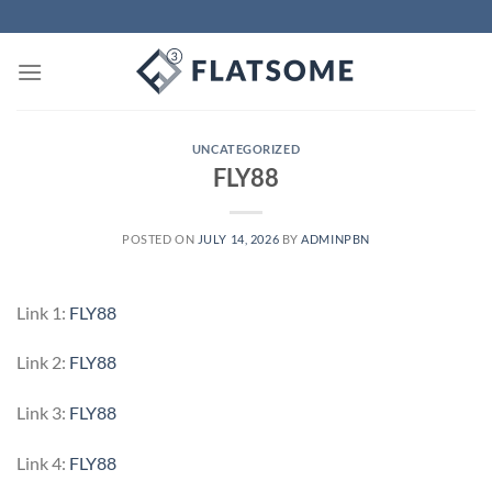
Skip
to
content
UNCATEGORIZED
FLY88
POSTED ON
JULY 14, 2026
BY
ADMINPBN
Link 1:
FLY88
Link 2:
FLY88
Link 3:
FLY88
Link 4:
FLY88