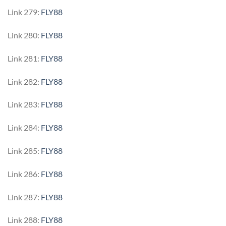
Link 279:
FLY88
Link 280:
FLY88
Link 281:
FLY88
Link 282:
FLY88
Link 283:
FLY88
Link 284:
FLY88
Link 285:
FLY88
Link 286:
FLY88
Link 287:
FLY88
Link 288:
FLY88