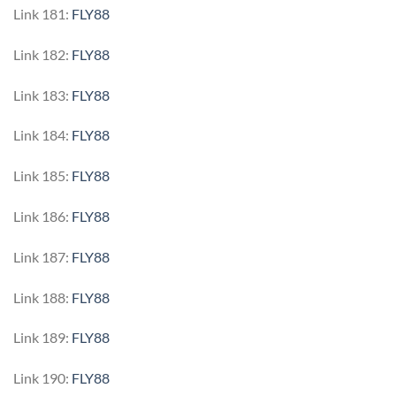
Link 181:
FLY88
Link 182:
FLY88
Link 183:
FLY88
Link 184:
FLY88
Link 185:
FLY88
Link 186:
FLY88
Link 187:
FLY88
Link 188:
FLY88
Link 189:
FLY88
Link 190:
FLY88