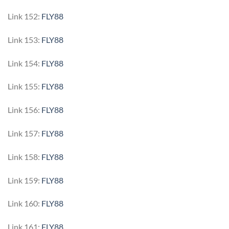
Link 152:
FLY88
Link 153:
FLY88
Link 154:
FLY88
Link 155:
FLY88
Link 156:
FLY88
Link 157:
FLY88
Link 158:
FLY88
Link 159:
FLY88
Link 160:
FLY88
Link 161:
FLY88