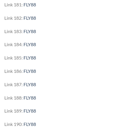
Link 181:
FLY88
Link 182:
FLY88
Link 183:
FLY88
Link 184:
FLY88
Link 185:
FLY88
Link 186:
FLY88
Link 187:
FLY88
Link 188:
FLY88
Link 189:
FLY88
Link 190:
FLY88