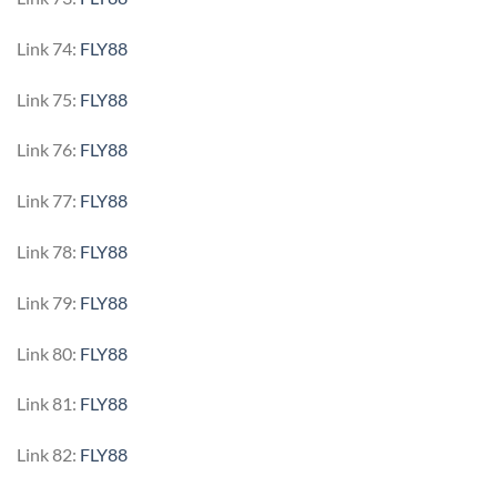
Link 74:
FLY88
Link 75:
FLY88
Link 76:
FLY88
Link 77:
FLY88
Link 78:
FLY88
Link 79:
FLY88
Link 80:
FLY88
Link 81:
FLY88
Link 82:
FLY88