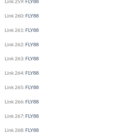
Link 259:
FLY88
Link 260:
FLY88
Link 261:
FLY88
Link 262:
FLY88
Link 263:
FLY88
Link 264:
FLY88
Link 265:
FLY88
Link 266:
FLY88
Link 267:
FLY88
Link 268:
FLY88