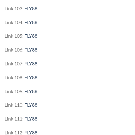
Link 103:
FLY88
Link 104:
FLY88
Link 105:
FLY88
Link 106:
FLY88
Link 107:
FLY88
Link 108:
FLY88
Link 109:
FLY88
Link 110:
FLY88
Link 111:
FLY88
Link 112:
FLY88