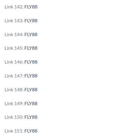
Link 142:
FLY88
Link 143:
FLY88
Link 144:
FLY88
Link 145:
FLY88
Link 146:
FLY88
Link 147:
FLY88
Link 148:
FLY88
Link 149:
FLY88
Link 150:
FLY88
Link 151:
FLY88