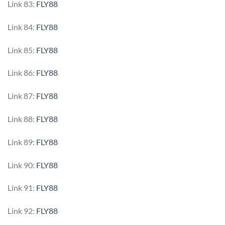
Link 83:
FLY88
Link 84:
FLY88
Link 85:
FLY88
Link 86:
FLY88
Link 87:
FLY88
Link 88:
FLY88
Link 89:
FLY88
Link 90:
FLY88
Link 91:
FLY88
Link 92:
FLY88