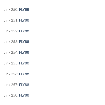
Link 250:
FLY88
Link 251:
FLY88
Link 252:
FLY88
Link 253:
FLY88
Link 254:
FLY88
Link 255:
FLY88
Link 256:
FLY88
Link 257:
FLY88
Link 258:
FLY88