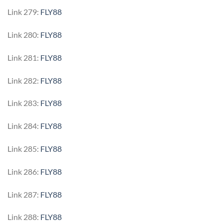
Link 279:
FLY88
Link 280:
FLY88
Link 281:
FLY88
Link 282:
FLY88
Link 283:
FLY88
Link 284:
FLY88
Link 285:
FLY88
Link 286:
FLY88
Link 287:
FLY88
Link 288:
FLY88