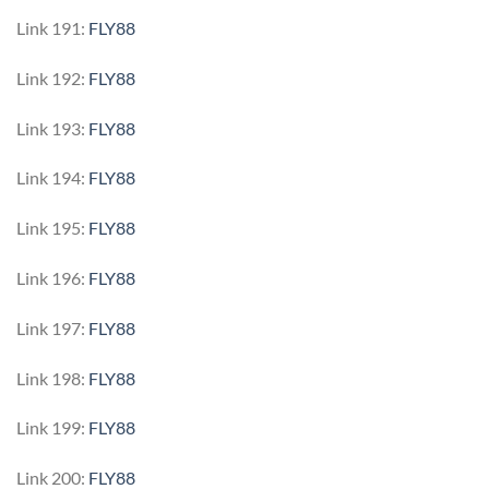
Link 191:
FLY88
Link 192:
FLY88
Link 193:
FLY88
Link 194:
FLY88
Link 195:
FLY88
Link 196:
FLY88
Link 197:
FLY88
Link 198:
FLY88
Link 199:
FLY88
Link 200:
FLY88