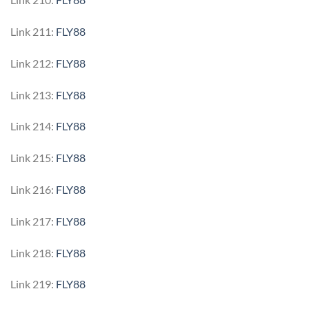
Link 211:
FLY88
Link 212:
FLY88
Link 213:
FLY88
Link 214:
FLY88
Link 215:
FLY88
Link 216:
FLY88
Link 217:
FLY88
Link 218:
FLY88
Link 219:
FLY88