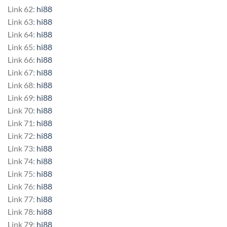
Link 62:
hi88
Link 63:
hi88
Link 64:
hi88
Link 65:
hi88
Link 66:
hi88
Link 67:
hi88
Link 68:
hi88
Link 69:
hi88
Link 70:
hi88
Link 71:
hi88
Link 72:
hi88
Link 73:
hi88
Link 74:
hi88
Link 75:
hi88
Link 76:
hi88
Link 77:
hi88
Link 78:
hi88
Link 79:
hi88