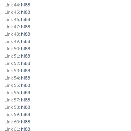
Link 44:
hi88
Link 45:
hi88
Link 46:
hi88
Link 47:
hi88
Link 48:
hi88
Link 49:
hi88
Link 50:
hi88
Link 51:
hi88
Link 52:
hi88
Link 53:
hi88
Link 54:
hi88
Link 55:
hi88
Link 56:
hi88
Link 57:
hi88
Link 58:
hi88
Link 59:
hi88
Link 60:
hi88
Link 61:
hi88