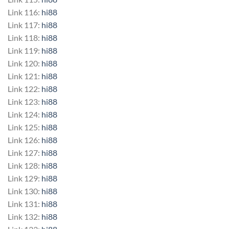
Link 116:
hi88
Link 117:
hi88
Link 118:
hi88
Link 119:
hi88
Link 120:
hi88
Link 121:
hi88
Link 122:
hi88
Link 123:
hi88
Link 124:
hi88
Link 125:
hi88
Link 126:
hi88
Link 127:
hi88
Link 128:
hi88
Link 129:
hi88
Link 130:
hi88
Link 131:
hi88
Link 132:
hi88