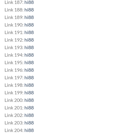
Link 187:
hi88
Link 188:
hi88
Link 189:
hi88
Link 190:
hi88
Link 191:
hi88
Link 192:
hi88
Link 193:
hi88
Link 194:
hi88
Link 195:
hi88
Link 196:
hi88
Link 197:
hi88
Link 198:
hi88
Link 199:
hi88
Link 200:
hi88
Link 201:
hi88
Link 202:
hi88
Link 203:
hi88
Link 204:
hi88