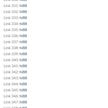
Link 331:
hi88
Link 332:
hi88
Link 333:
hi88
Link 334:
hi88
Link 335:
hi88
Link 336:
hi88
Link 337:
hi88
Link 338:
hi88
Link 339:
hi88
Link 340:
hi88
Link 341:
hi88
Link 342:
hi88
Link 343:
hi88
Link 344:
hi88
Link 345:
hi88
Link 346:
hi88
Link 347:
hi88
Link 348:
hi88