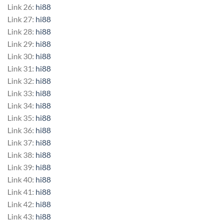
Link 26:
hi88
Link 27:
hi88
Link 28:
hi88
Link 29:
hi88
Link 30:
hi88
Link 31:
hi88
Link 32:
hi88
Link 33:
hi88
Link 34:
hi88
Link 35:
hi88
Link 36:
hi88
Link 37:
hi88
Link 38:
hi88
Link 39:
hi88
Link 40:
hi88
Link 41:
hi88
Link 42:
hi88
Link 43:
hi88