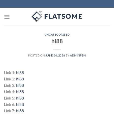
Skip
to
content
UNCATEGORIZED
hi88
POSTED ON
JUNE 24, 2026
BY
ADMINPBN
Link 1:
hi88
Link 2:
hi88
Link 3:
hi88
Link 4:
hi88
Link 5:
hi88
Link 6:
hi88
Link 7:
hi88