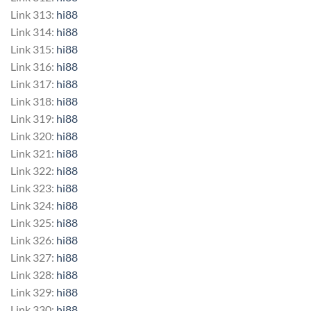
Link 313:
hi88
Link 314:
hi88
Link 315:
hi88
Link 316:
hi88
Link 317:
hi88
Link 318:
hi88
Link 319:
hi88
Link 320:
hi88
Link 321:
hi88
Link 322:
hi88
Link 323:
hi88
Link 324:
hi88
Link 325:
hi88
Link 326:
hi88
Link 327:
hi88
Link 328:
hi88
Link 329:
hi88
Link 330:
hi88