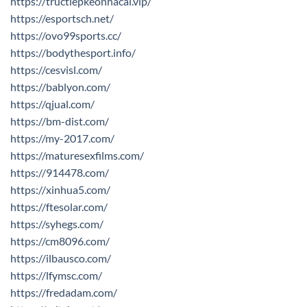
https://tructiepkeonhacai.vip/
https://esportsch.net/
https://ovo99sports.cc/
https://bodythesport.info/
https://cesvisl.com/
https://bablyon.com/
https://qjual.com/
https://bm-dist.com/
https://my-2017.com/
https://maturesexfilms.com/
https://914478.com/
https://xinhua5.com/
https://ftesolar.com/
https://syhegs.com/
https://cm8096.com/
https://ilbausco.com/
https://lfymsc.com/
https://fredadam.com/