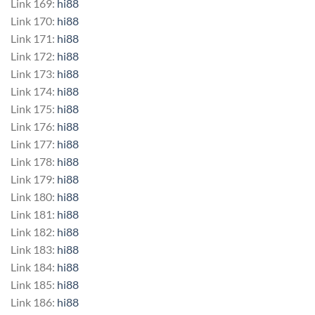
Link 169:
hi88
Link 170:
hi88
Link 171:
hi88
Link 172:
hi88
Link 173:
hi88
Link 174:
hi88
Link 175:
hi88
Link 176:
hi88
Link 177:
hi88
Link 178:
hi88
Link 179:
hi88
Link 180:
hi88
Link 181:
hi88
Link 182:
hi88
Link 183:
hi88
Link 184:
hi88
Link 185:
hi88
Link 186:
hi88