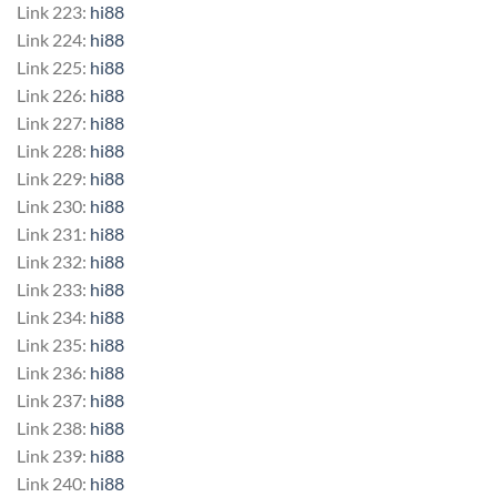
Link 223:
hi88
Link 224:
hi88
Link 225:
hi88
Link 226:
hi88
Link 227:
hi88
Link 228:
hi88
Link 229:
hi88
Link 230:
hi88
Link 231:
hi88
Link 232:
hi88
Link 233:
hi88
Link 234:
hi88
Link 235:
hi88
Link 236:
hi88
Link 237:
hi88
Link 238:
hi88
Link 239:
hi88
Link 240:
hi88