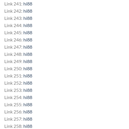
Link 241:
hi88
Link 242:
hi88
Link 243:
hi88
Link 244:
hi88
Link 245:
hi88
Link 246:
hi88
Link 247:
hi88
Link 248:
hi88
Link 249:
hi88
Link 250:
hi88
Link 251:
hi88
Link 252:
hi88
Link 253:
hi88
Link 254:
hi88
Link 255:
hi88
Link 256:
hi88
Link 257:
hi88
Link 258:
hi88