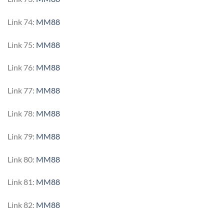
Link 74:
MM88
Link 75:
MM88
Link 76:
MM88
Link 77:
MM88
Link 78:
MM88
Link 79:
MM88
Link 80:
MM88
Link 81:
MM88
Link 82:
MM88