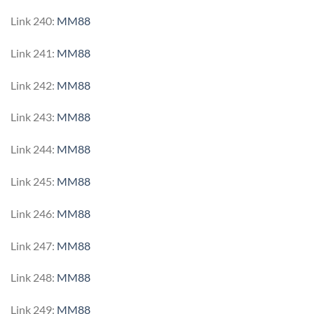
Link 240:
MM88
Link 241:
MM88
Link 242:
MM88
Link 243:
MM88
Link 244:
MM88
Link 245:
MM88
Link 246:
MM88
Link 247:
MM88
Link 248:
MM88
Link 249:
MM88