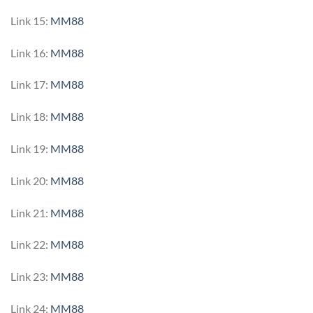
Link 15:
MM88
Link 16:
MM88
Link 17:
MM88
Link 18:
MM88
Link 19:
MM88
Link 20:
MM88
Link 21:
MM88
Link 22:
MM88
Link 23:
MM88
Link 24:
MM88