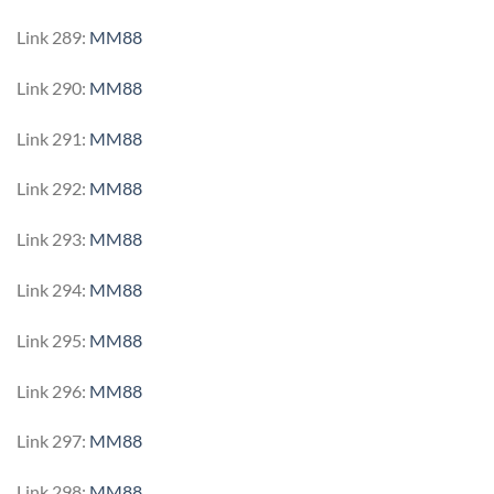
Link 289:
MM88
Link 290:
MM88
Link 291:
MM88
Link 292:
MM88
Link 293:
MM88
Link 294:
MM88
Link 295:
MM88
Link 296:
MM88
Link 297:
MM88
Link 298:
MM88