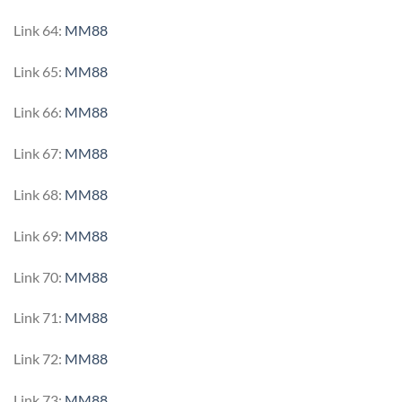
Link 64:
MM88
Link 65:
MM88
Link 66:
MM88
Link 67:
MM88
Link 68:
MM88
Link 69:
MM88
Link 70:
MM88
Link 71:
MM88
Link 72:
MM88
Link 73:
MM88