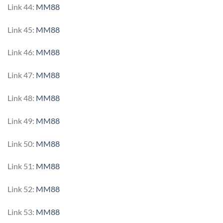
Link 44:
MM88
Link 45:
MM88
Link 46:
MM88
Link 47:
MM88
Link 48:
MM88
Link 49:
MM88
Link 50:
MM88
Link 51:
MM88
Link 52:
MM88
Link 53:
MM88