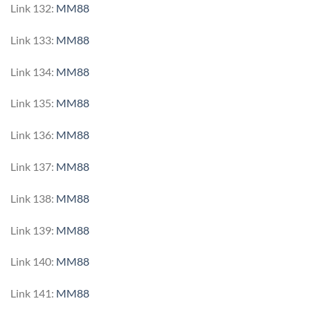
Link 132:
MM88
Link 133:
MM88
Link 134:
MM88
Link 135:
MM88
Link 136:
MM88
Link 137:
MM88
Link 138:
MM88
Link 139:
MM88
Link 140:
MM88
Link 141:
MM88