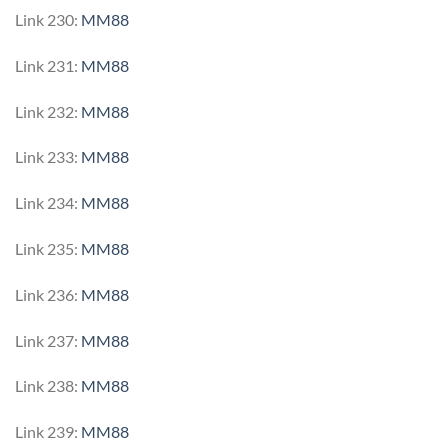
Link 230:
MM88
Link 231:
MM88
Link 232:
MM88
Link 233:
MM88
Link 234:
MM88
Link 235:
MM88
Link 236:
MM88
Link 237:
MM88
Link 238:
MM88
Link 239:
MM88