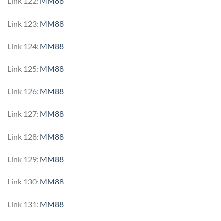
Link 122:
MM88
Link 123:
MM88
Link 124:
MM88
Link 125:
MM88
Link 126:
MM88
Link 127:
MM88
Link 128:
MM88
Link 129:
MM88
Link 130:
MM88
Link 131:
MM88