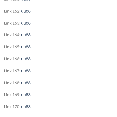
Link 162:
uu88
Link 163:
uu88
Link 164:
uu88
Link 165:
uu88
Link 166:
uu88
Link 167:
uu88
Link 168:
uu88
Link 169:
uu88
Link 170:
uu88