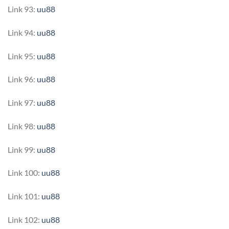
Link 93:
uu88
Link 94:
uu88
Link 95:
uu88
Link 96:
uu88
Link 97:
uu88
Link 98:
uu88
Link 99:
uu88
Link 100:
uu88
Link 101:
uu88
Link 102:
uu88