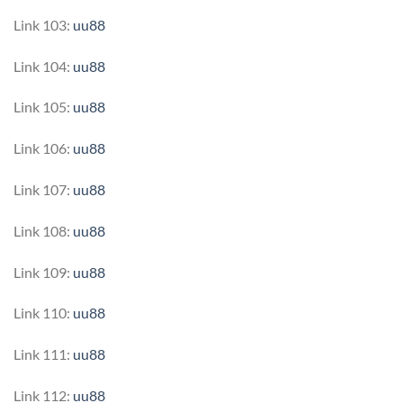
Link 103:
uu88
Link 104:
uu88
Link 105:
uu88
Link 106:
uu88
Link 107:
uu88
Link 108:
uu88
Link 109:
uu88
Link 110:
uu88
Link 111:
uu88
Link 112:
uu88