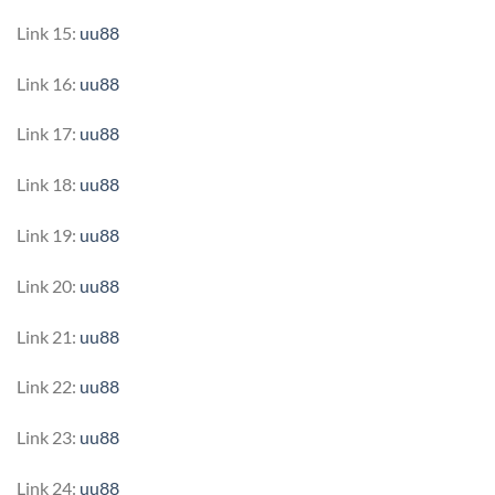
Link 15:
uu88
Link 16:
uu88
Link 17:
uu88
Link 18:
uu88
Link 19:
uu88
Link 20:
uu88
Link 21:
uu88
Link 22:
uu88
Link 23:
uu88
Link 24:
uu88