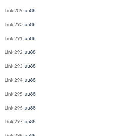
Link 289:
uu88
Link 290:
uu88
Link 291:
uu88
Link 292:
uu88
Link 293:
uu88
Link 294:
uu88
Link 295:
uu88
Link 296:
uu88
Link 297:
uu88
Link 298:
uu88