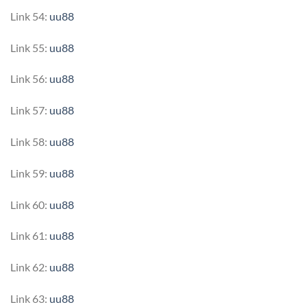
Link 54:
uu88
Link 55:
uu88
Link 56:
uu88
Link 57:
uu88
Link 58:
uu88
Link 59:
uu88
Link 60:
uu88
Link 61:
uu88
Link 62:
uu88
Link 63:
uu88