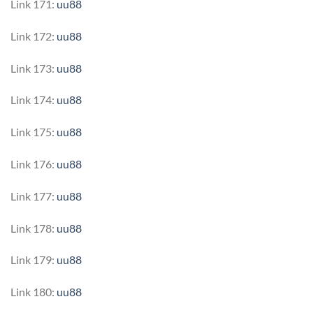
Link 171:
uu88
Link 172:
uu88
Link 173:
uu88
Link 174:
uu88
Link 175:
uu88
Link 176:
uu88
Link 177:
uu88
Link 178:
uu88
Link 179:
uu88
Link 180:
uu88