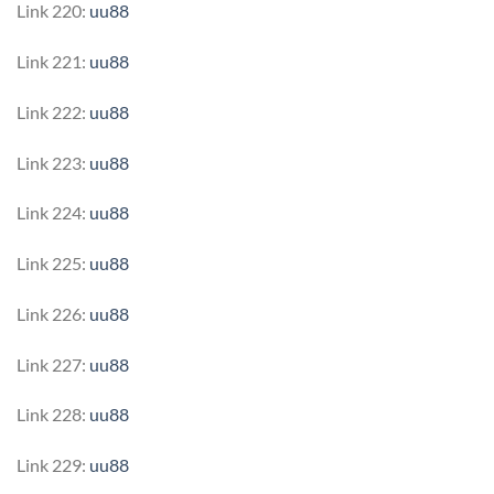
Link 220:
uu88
Link 221:
uu88
Link 222:
uu88
Link 223:
uu88
Link 224:
uu88
Link 225:
uu88
Link 226:
uu88
Link 227:
uu88
Link 228:
uu88
Link 229:
uu88