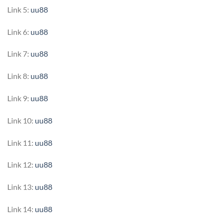
Link 5:
uu88
Link 6:
uu88
Link 7:
uu88
Link 8:
uu88
Link 9:
uu88
Link 10:
uu88
Link 11:
uu88
Link 12:
uu88
Link 13:
uu88
Link 14:
uu88