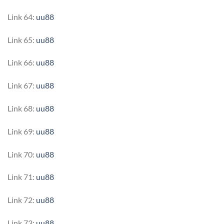
Link 64:
uu88
Link 65:
uu88
Link 66:
uu88
Link 67:
uu88
Link 68:
uu88
Link 69:
uu88
Link 70:
uu88
Link 71:
uu88
Link 72:
uu88
Link 73:
uu88