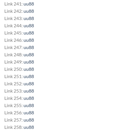
Link 241:
uu88
Link 242:
uu88
Link 243:
uu88
Link 244:
uu88
Link 245:
uu88
Link 246:
uu88
Link 247:
uu88
Link 248:
uu88
Link 249:
uu88
Link 250:
uu88
Link 251:
uu88
Link 252:
uu88
Link 253:
uu88
Link 254:
uu88
Link 255:
uu88
Link 256:
uu88
Link 257:
uu88
Link 258:
uu88