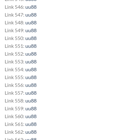
Link 546:
uu88
Link 547:
uu88
Link 548:
uu88
Link 549:
uu88
Link 550:
uu88
Link 551:
uu88
Link 552:
uu88
Link 553:
uu88
Link 554:
uu88
Link 555:
uu88
Link 556:
uu88
Link 557:
uu88
Link 558:
uu88
Link 559:
uu88
Link 560:
uu88
Link 561:
uu88
Link 562:
uu88
Link 563:
uu88