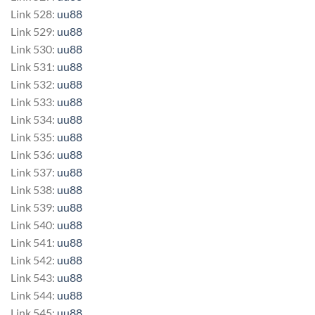
Link 528:
uu88
Link 529:
uu88
Link 530:
uu88
Link 531:
uu88
Link 532:
uu88
Link 533:
uu88
Link 534:
uu88
Link 535:
uu88
Link 536:
uu88
Link 537:
uu88
Link 538:
uu88
Link 539:
uu88
Link 540:
uu88
Link 541:
uu88
Link 542:
uu88
Link 543:
uu88
Link 544:
uu88
Link 545:
uu88