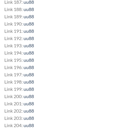
Link 187:
uu88
Link 188:
uu88
Link 189:
uu88
Link 190:
uu88
Link 191:
uu88
Link 192:
uu88
Link 193:
uu88
Link 194:
uu88
Link 195:
uu88
Link 196:
uu88
Link 197:
uu88
Link 198:
uu88
Link 199:
uu88
Link 200:
uu88
Link 201:
uu88
Link 202:
uu88
Link 203:
uu88
Link 204:
uu88