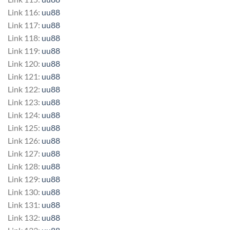
Link 116:
uu88
Link 117:
uu88
Link 118:
uu88
Link 119:
uu88
Link 120:
uu88
Link 121:
uu88
Link 122:
uu88
Link 123:
uu88
Link 124:
uu88
Link 125:
uu88
Link 126:
uu88
Link 127:
uu88
Link 128:
uu88
Link 129:
uu88
Link 130:
uu88
Link 131:
uu88
Link 132:
uu88