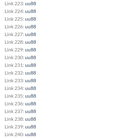
Link 223:
uu88
Link 224:
uu88
Link 225:
uu88
Link 226:
uu88
Link 227:
uu88
Link 228:
uu88
Link 229:
uu88
Link 230:
uu88
Link 231:
uu88
Link 232:
uu88
Link 233:
uu88
Link 234:
uu88
Link 235:
uu88
Link 236:
uu88
Link 237:
uu88
Link 238:
uu88
Link 239:
uu88
Link 240:
uu88