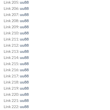
Link 205:
uu88
Link 206:
uu88
Link 207:
uu88
Link 208:
uu88
Link 209:
uu88
Link 210:
uu88
Link 211:
uu88
Link 212:
uu88
Link 213:
uu88
Link 214:
uu88
Link 215:
uu88
Link 216:
uu88
Link 217:
uu88
Link 218:
uu88
Link 219:
uu88
Link 220:
uu88
Link 221:
uu88
Link 222:
uu88