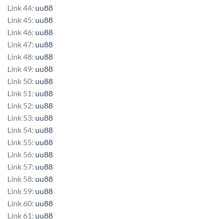
Link 44:
uu88
Link 45:
uu88
Link 46:
uu88
Link 47:
uu88
Link 48:
uu88
Link 49:
uu88
Link 50:
uu88
Link 51:
uu88
Link 52:
uu88
Link 53:
uu88
Link 54:
uu88
Link 55:
uu88
Link 56:
uu88
Link 57:
uu88
Link 58:
uu88
Link 59:
uu88
Link 60:
uu88
Link 61:
uu88