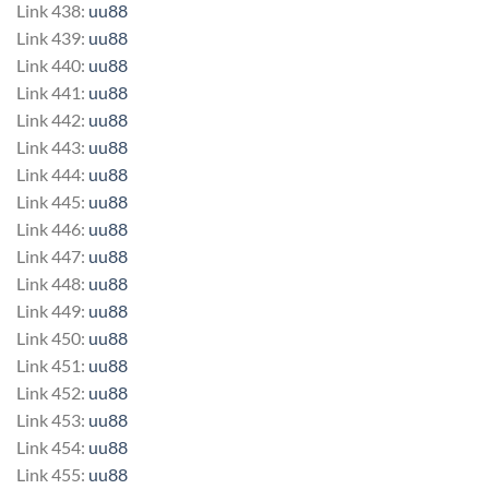
Link 438:
uu88
Link 439:
uu88
Link 440:
uu88
Link 441:
uu88
Link 442:
uu88
Link 443:
uu88
Link 444:
uu88
Link 445:
uu88
Link 446:
uu88
Link 447:
uu88
Link 448:
uu88
Link 449:
uu88
Link 450:
uu88
Link 451:
uu88
Link 452:
uu88
Link 453:
uu88
Link 454:
uu88
Link 455:
uu88