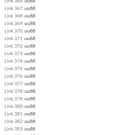
Link 366:
uu88
Link 367:
uu88
Link 368:
uu88
Link 369:
uu88
Link 370:
uu88
Link 371:
uu88
Link 372:
uu88
Link 373:
uu88
Link 374:
uu88
Link 375:
uu88
Link 376:
uu88
Link 377:
uu88
Link 378:
uu88
Link 379:
uu88
Link 380:
uu88
Link 381:
uu88
Link 382:
uu88
Link 383:
uu88