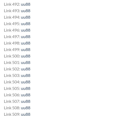
Link 492:
uu88
Link 493:
uu88
Link 494:
uu88
Link 495:
uu88
Link 496:
uu88
Link 497:
uu88
Link 498:
uu88
Link 499:
uu88
Link 500:
uu88
Link 501:
uu88
Link 502:
uu88
Link 503:
uu88
Link 504:
uu88
Link 505:
uu88
Link 506:
uu88
Link 507:
uu88
Link 508:
uu88
Link 509:
uu88