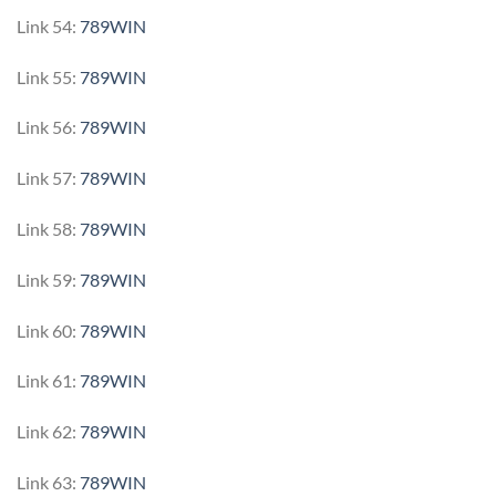
Link 54:
789WIN
Link 55:
789WIN
Link 56:
789WIN
Link 57:
789WIN
Link 58:
789WIN
Link 59:
789WIN
Link 60:
789WIN
Link 61:
789WIN
Link 62:
789WIN
Link 63:
789WIN