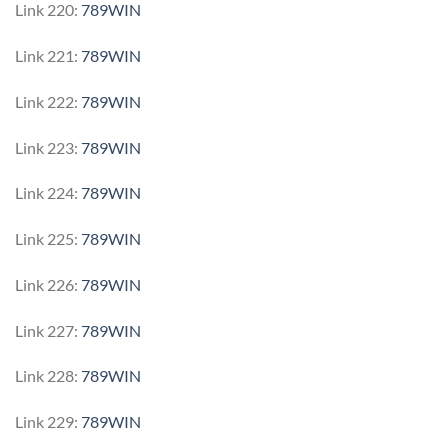
Link 220:
789WIN
Link 221:
789WIN
Link 222:
789WIN
Link 223:
789WIN
Link 224:
789WIN
Link 225:
789WIN
Link 226:
789WIN
Link 227:
789WIN
Link 228:
789WIN
Link 229:
789WIN