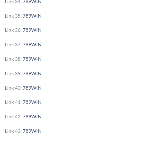
Link 34:
789WIN
Link 35:
789WIN
Link 36:
789WIN
Link 37:
789WIN
Link 38:
789WIN
Link 39:
789WIN
Link 40:
789WIN
Link 41:
789WIN
Link 42:
789WIN
Link 43:
789WIN