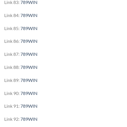
Link 83:
789WIN
Link 84:
789WIN
Link 85:
789WIN
Link 86:
789WIN
Link 87:
789WIN
Link 88:
789WIN
Link 89:
789WIN
Link 90:
789WIN
Link 91:
789WIN
Link 92:
789WIN