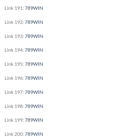
Link 191:
789WIN
Link 192:
789WIN
Link 193:
789WIN
Link 194:
789WIN
Link 195:
789WIN
Link 196:
789WIN
Link 197:
789WIN
Link 198:
789WIN
Link 199:
789WIN
Link 200:
789WIN