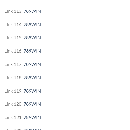
Link 113:
789WIN
Link 114:
789WIN
Link 115:
789WIN
Link 116:
789WIN
Link 117:
789WIN
Link 118:
789WIN
Link 119:
789WIN
Link 120:
789WIN
Link 121:
789WIN