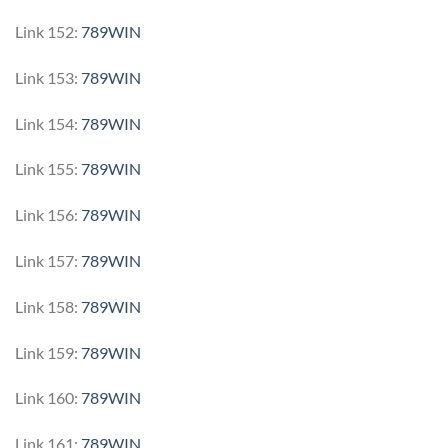
Link 152:
789WIN
Link 153:
789WIN
Link 154:
789WIN
Link 155:
789WIN
Link 156:
789WIN
Link 157:
789WIN
Link 158:
789WIN
Link 159:
789WIN
Link 160:
789WIN
Link 161:
789WIN