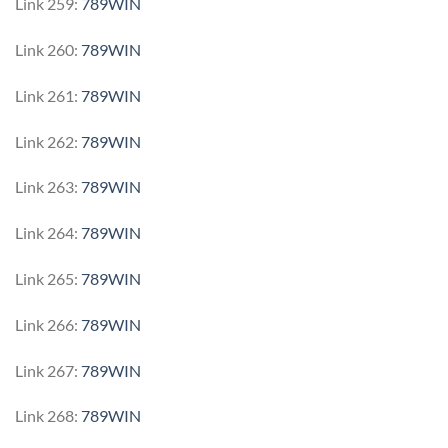
Link 259:
789WIN
Link 260:
789WIN
Link 261:
789WIN
Link 262:
789WIN
Link 263:
789WIN
Link 264:
789WIN
Link 265:
789WIN
Link 266:
789WIN
Link 267:
789WIN
Link 268:
789WIN