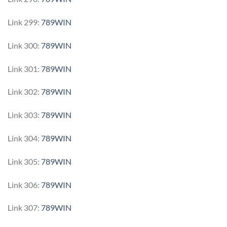
Link 299:
789WIN
Link 300:
789WIN
Link 301:
789WIN
Link 302:
789WIN
Link 303:
789WIN
Link 304:
789WIN
Link 305:
789WIN
Link 306:
789WIN
Link 307:
789WIN