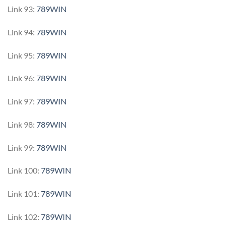
Link 93:
789WIN
Link 94:
789WIN
Link 95:
789WIN
Link 96:
789WIN
Link 97:
789WIN
Link 98:
789WIN
Link 99:
789WIN
Link 100:
789WIN
Link 101:
789WIN
Link 102:
789WIN