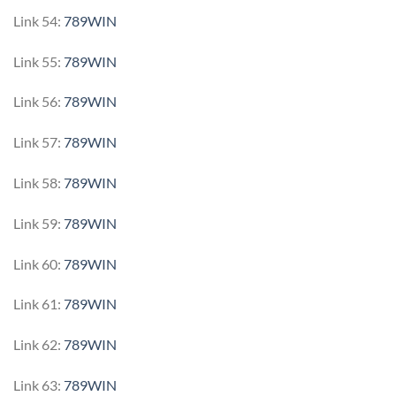
Link 54:
789WIN
Link 55:
789WIN
Link 56:
789WIN
Link 57:
789WIN
Link 58:
789WIN
Link 59:
789WIN
Link 60:
789WIN
Link 61:
789WIN
Link 62:
789WIN
Link 63:
789WIN