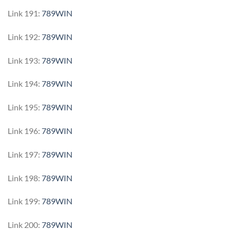
Link 191:
789WIN
Link 192:
789WIN
Link 193:
789WIN
Link 194:
789WIN
Link 195:
789WIN
Link 196:
789WIN
Link 197:
789WIN
Link 198:
789WIN
Link 199:
789WIN
Link 200:
789WIN