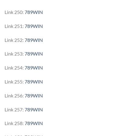
Link 250:
789WIN
Link 251:
789WIN
Link 252:
789WIN
Link 253:
789WIN
Link 254:
789WIN
Link 255:
789WIN
Link 256:
789WIN
Link 257:
789WIN
Link 258:
789WIN