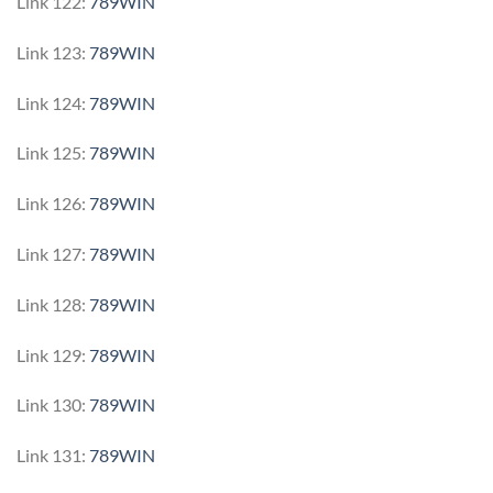
Link 122:
789WIN
Link 123:
789WIN
Link 124:
789WIN
Link 125:
789WIN
Link 126:
789WIN
Link 127:
789WIN
Link 128:
789WIN
Link 129:
789WIN
Link 130:
789WIN
Link 131:
789WIN