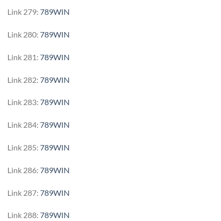
Link 279:
789WIN
Link 280:
789WIN
Link 281:
789WIN
Link 282:
789WIN
Link 283:
789WIN
Link 284:
789WIN
Link 285:
789WIN
Link 286:
789WIN
Link 287:
789WIN
Link 288:
789WIN