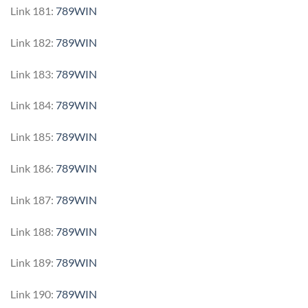
Link 181:
789WIN
Link 182:
789WIN
Link 183:
789WIN
Link 184:
789WIN
Link 185:
789WIN
Link 186:
789WIN
Link 187:
789WIN
Link 188:
789WIN
Link 189:
789WIN
Link 190:
789WIN