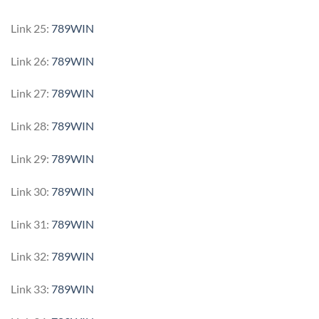
Link 25:
789WIN
Link 26:
789WIN
Link 27:
789WIN
Link 28:
789WIN
Link 29:
789WIN
Link 30:
789WIN
Link 31:
789WIN
Link 32:
789WIN
Link 33:
789WIN