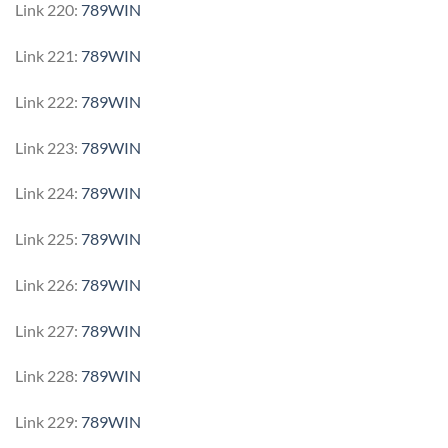
Link 220:
789WIN
Link 221:
789WIN
Link 222:
789WIN
Link 223:
789WIN
Link 224:
789WIN
Link 225:
789WIN
Link 226:
789WIN
Link 227:
789WIN
Link 228:
789WIN
Link 229:
789WIN